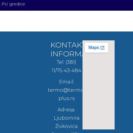
PU gredice
KONTAKT
INFORMACIJE
Tel: (381)
11/75-43-484
Email:
termo@termo-
plus.rs
Adresa:
Ljubomira
Živkovića