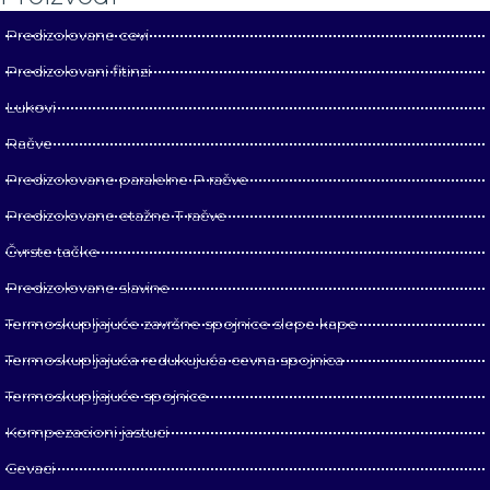
Predizolovane cevi
Predizolovani fitinzi
Lukovi
Račve
Predizolovane paralelne P račve
Predizolovane etažne T račve
Čvrste tačke
Predizolovane slavine
Termoskupljajuće završne spojnice slepe kape
Termoskupljajuća redukujuća cevna spojnica
Termoskupljajuće spojnice
Kompezacioni jastuci
Cevaci