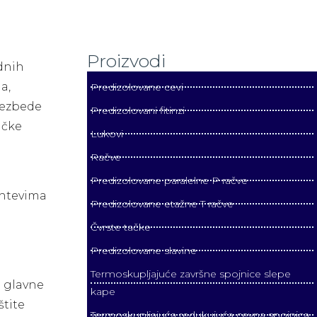
Proizvodi
dnih
a,
Predizolovane cevi
bezbede
Predizolovani fitinzi
ičke
Lukovi
Račve
Predizolovane paralelne P račve
ahtevima
Predizolovane etažne T račve
Čvrste tačke
Predizolovane slavine
Termoskupljajuće završne spojnice slepe
d glavne
kape
štite
Termoskupljajuća redukujuća cevna spojnica