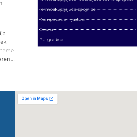
h
Termoskupljajuće spojnice
Kompezacioni jastuci
Cevaci
ija
PU gredice
vek
isteme
erenu.