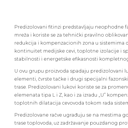
Predizolovani fitinzi predstavljaju neophodne 
mreža i koriste se za tehnički pravilno oblikov
redukcija i kompenzacionih zona u sistemima d
kontinuitet medijske cevi, toplotne izolacije i
stabilnosti i energetske efikasnosti kompletn
U ovu grupu proizvoda spadaju predizolovani luko
elementi, čvrste tačke i drugi specijalni fazons
trase. Predizolovani lukovi koriste se za pro
elemenata tipa L i Z, kao i za izradu „U” komp
toplotnih dilatacija cevovoda tokom rada siste
Predizolovane račve ugrađuju se na mestima gd
trase toplovoda, uz zadržavanje pouzdanog proto