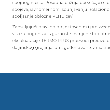
spojnog mesta. Posebna pažnja posvećuje se prec
spojeva, ravnomernom ispunjavanju izolacion
spoljašnje obložne PEHD cevi.
Zahvaljujući pravilno projektovanim i proizved
visoku pogonsku sigurnost, smanjene toplotne g
eksploatacije. TERMO PLUS proizvodi predizol
daljinskog grejanja, prilagođene zahtevima tra