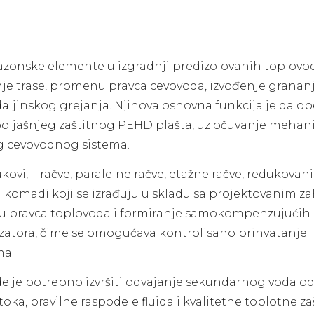
fazonske elemente u izgradnji predizolovanih toplovo
anje trase, promenu pravca cevovoda, izvođenje grananj
aljinskog grejanja. Njihova osnovna funkcija je da o
 spoljašnjeg zaštitnog PEHD plašta, uz očuvanje mehan
og cevovodnog sistema.
vi, T račve, paralelne račve, etažne račve, redukovani
ki komadi koji se izrađuju u skladu sa projektovanim z
menu pravca toplovoda i formiranje samokompenzujućih
enzatora, čime se omogućava kontrolisano prihvatanje
ma.
e je potrebno izvršiti odvajanje sekundarnog voda o
ka, pravilne raspodele fluida i kvalitetne toplotne za