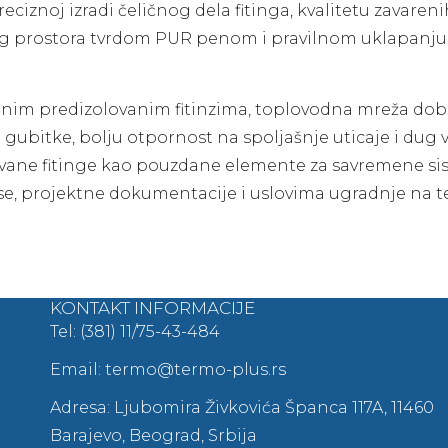
iznoj izradi čeličnog dela fitinga, kvalitetu zavareni
og prostora tvrdom PUR penom i pravilnom uklapanju
enim predizolovanim fitinzima, toplovodna mreža dob
ubitke, bolju otpornost na spoljašnje uticaje i dug 
ovane fitinge kao pouzdane elemente za savremene s
se, projektne dokumentacije i uslovima ugradnje na t
KONTAKT INFORMACIJE
Tel: (381) 11/75-43-484
Email: termo@termo-plus.rs
Adresa: Ljubomira Živkovića Španca 117A, 11460
Barajevo, Beograd, Srbija