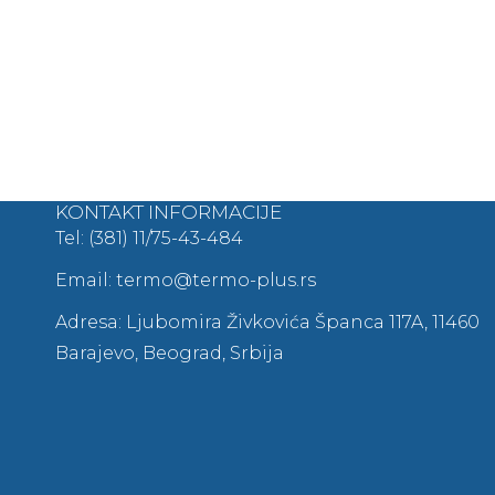
KONTAKT INFORMACIJE
Tel: (381) 11/75-43-484
Email: termo@termo-plus.rs
Adresa: Ljubomira Živkovića Španca 117A, 11460
Barajevo, Beograd, Srbija