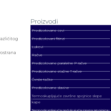
Proizvodi
Predizolovane cevi
azličitog
Predizolovani fitinzi
Lukovi
vostrana
Račve
Predizolovane paralelne P račve
Predizolovane etažne T račve
Čvrste tačke
Predizolovane slavine
Termoskupljajuće završne spojnice slepe
kape
Termoskupljajuća redukujuća cevna spojnica