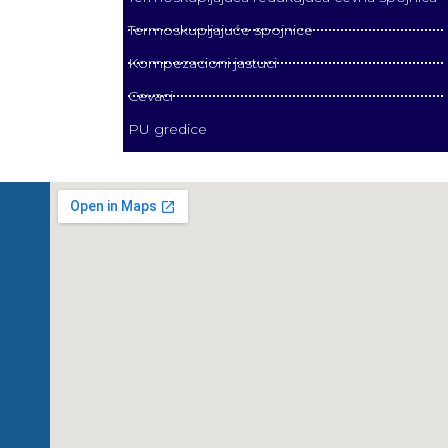
Termoskupljajuće spojnice
Kompezacioni jastuci
Cevaci
PU gredice