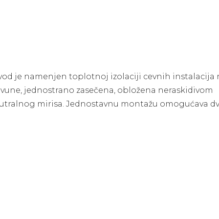
d je namenjen toplotnoj izolaciji cevnih instalacija r
e vune, jednostrano zasečena, obložena neraskidivom
eutralnog mirisa. Jednostavnu montažu omogućava d