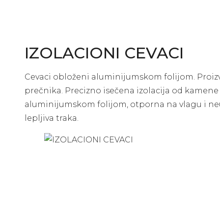
IZOLACIONI CEVACI
Cevaci obloženi aluminijumskom folijom. Proizvo
prečnika. Precizno isečena izolacija od kamen
aluminijumskom folijom, otporna na vlagu i n
lepljiva traka.