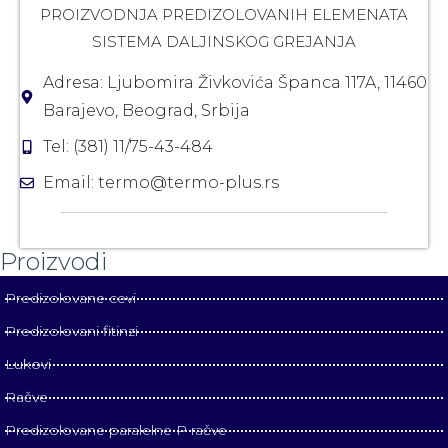
PROIZVODNJA PREDIZOLOVANIH ELEMENATA
SISTEMA DALJINSKOG GREJANJA
Adresa: Ljubomira Živkovića Španca 117A, 11460
Barajevo, Beograd, Srbija
Tel: (381) 11/75-43-484
Email: termo@termo-plus.rs
Proizvodi
Predizolovane cevi
Predizolovani fitinzi
Lukovi
Račve
Predizolovane paralelne P račve