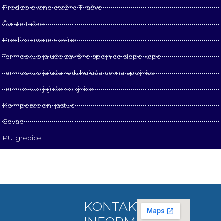
Predizolovane etažne T račve
Čvrste tačke
Predizolovane slavine
Termoskupljajuće završne spojnice slepe kape
Termoskupljajuća redukujuća cevna spojnica
Termoskupljajuće spojnice
Kompezacioni jastuci
Cevaci
PU gredice
KONTAKT
INFORMACIJE