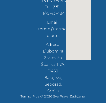
Tel: (381)
11/75-43-484
Email:
termo@termo-
plus.rs
Adresa:
Ljubomira
Živkovića
Španca 117A,
11460
Barajevo,
Beograd,
Srbija
Termo Plus © 2026 Sva Prava Zadržana.